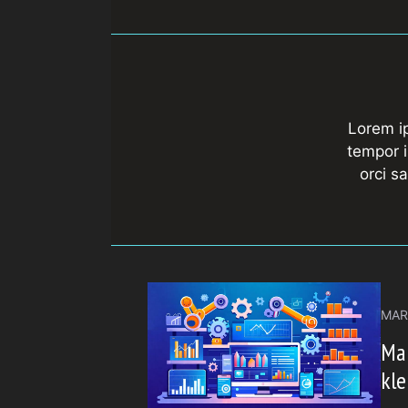
Lorem ip
tempor i
orci s
MAR
Ma
kle