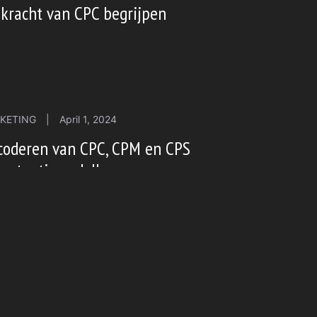
kracht van CPC begrijpen
KETING
|
April 1, 2024
coderen van CPC, CPM en CPS
vertentiemodellen
UWS
|
June 12, 2019
yStation to Test Virtual Reality Gaming