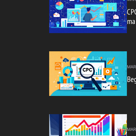
CPC
ma
MAR
Beg
MAR