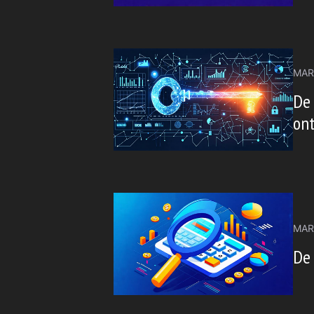
MAR
De
on
MAR
De