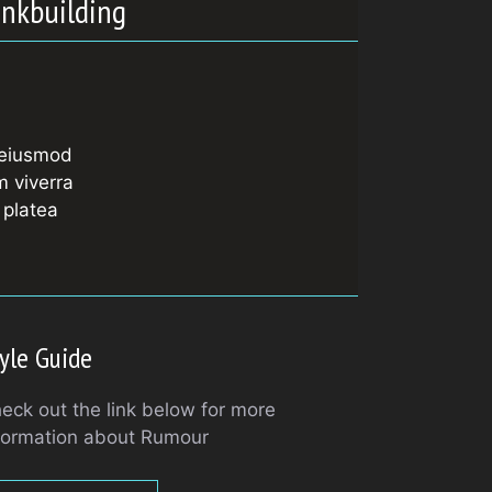
inkbuilding
o eiusmod
m viverra
 platea
yle Guide
eck out the link below for more
formation about Rumour