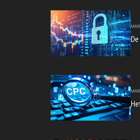
MAR
De
MAR
Het