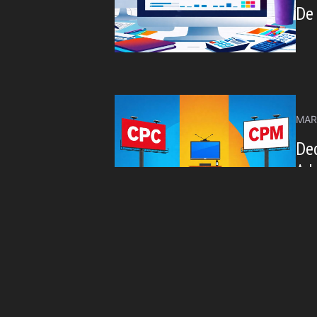
De 
MAR
De
Ad
NIE
Pla