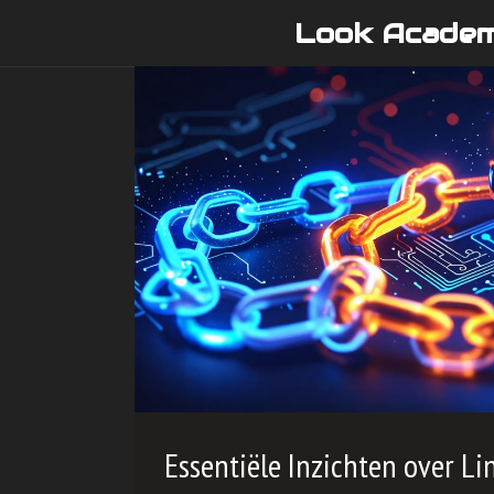
Skip
Look Acade
to
content
Essentiële Inzichten over L