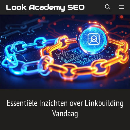
Skip
Look Academy SEO
ME
to
content
Essentiële Inzichten over Linkbuilding
Vandaag