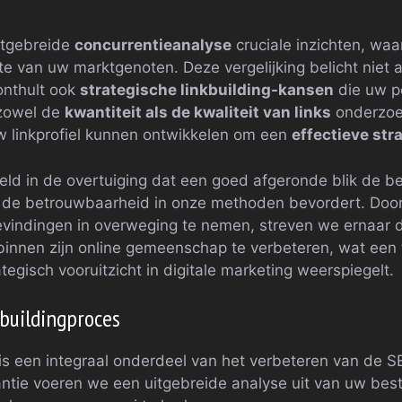
itgebreide
concurrentieanalyse
cruciale inzichten, wa
hte van uw marktgenoten. Deze vergelijking belicht niet 
 onthult ook
strategische linkbuilding-kansen
die uw p
 zowel de
kwantiteit als de kwaliteit van links
onderzoe
uw linkprofiel kunnen ontwikkelen om een
effectieve str
ld in de overtuiging dat een goed afgeronde blik de be
 de betrouwbaarheid in onze methoden bevordert. Doo
evindingen in overweging te nemen, streven we ernaar d
 binnen zijn online gemeenschap te verbeteren, wat een
egisch vooruitzicht in digitale marketing weerspiegelt.
buildingproces
 is een integraal onderdeel van het verbeteren van de 
tantie voeren we een uitgebreide analyse uit van uw bes