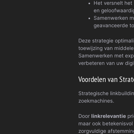
Het versnelt het
en geloofwaardi
Samenwerken met
geavanceerde too
Deze strategie optimali
toewijzing van middelen
Samenwerken met exper
verbeteren van uw digi
Voordelen van Strat
Strategische linkbuildi
zoekmachines.
Door
linkrelevantie
pri
maar ook betekenisvol
zorgvuldige afstemming