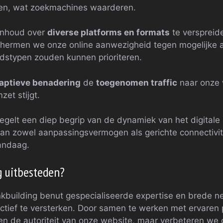
en, wat zoekmachines waarderen.
inhoud over
diverse platforms en formats
te verspreid
chermen we onze online aanwezigheid tegen mogelijke a
udstypen zouden kunnen prioriteren.
aptieve benadering
de
toegenomen traffic
naar onze 
et stijgt.
egelt een diep begrip van de dynamiek van het digital
an zowel aanpassingsvermogen als gerichte connectivite
andaag.
g uitbesteden?
nkbuilding benut gespecialiseerde expertise en brede 
tief te versterken. Door samen te werken met ervaren 
een de autoriteit van onze website, maar verbeteren we