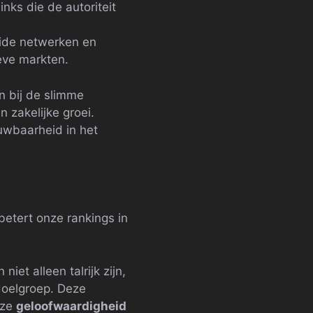
nks die de autoriteit
eide netwerken en
eve markten.
an bij de slimme
n zakelijke groei.
uwbaarheid in het
betert onze rankings in
iet alleen talrijk zijn,
doelgroep. Deze
nze
geloofwaardigheid