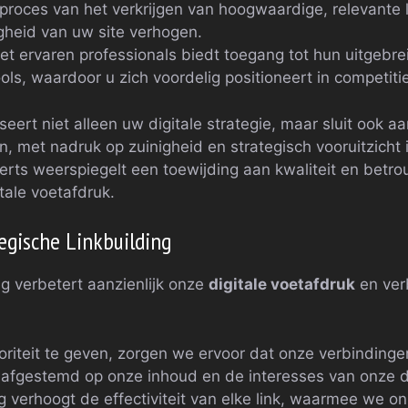
 proces van het verkrijgen van hoogwaardige, relevante li
gheid van uw site verhogen.
 ervaren professionals biedt toegang tot hun uitgebr
ls, waardoor u zich voordelig positioneert in competiti
seert niet alleen uw digitale strategie, maar sluit ook a
, met nadruk op zuinigheid en strategisch vooruitzicht i
ts weerspiegelt een toewijding aan kwaliteit en betro
tale voetafdruk.
egische Linkbuilding
ng verbetert aanzienlijk onze
digitale voetafdruk
en ver
oriteit te geven, zorgen we ervoor dat onze verbindingen n
 afgestemd op onze inhoud en de interesses van onze 
 verhoogt de effectiviteit van elke link, waarmee we o