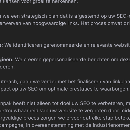
s kansen voor groei te herkennen.
 we een strategisch plan dat is afgestemd op uw SEO-d
verwerven van hoogwaardige links. Het proces omvat dri
e:
We identificeren gerenommeerde en relevante website
gieën:
We creëren gepersonaliseerde berichten om deze
aderen.
utreach, gaan we verder met het finaliseren van linkpla
pact op uw SEO om optimale prestaties te waarborgen.
pak heeft niet alleen tot doel uw SEO te verbeteren, 
betrouwbaarheid van uw website te vergroten door midd
zorgvuldige proces zorgen we ervoor dat elke stap betek
campagne, in overeenstemming met de industrienormen