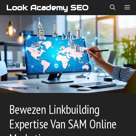
Skip
Look Academy SEO
ME
to
content
Bewezen Linkbuilding
Expertise Van SAM Online